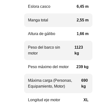
Eslora casco
6,45 m
Manga total
2,55 m
Altura de gálibo
1,66 m
Peso del barco sin
1123
motor
kg
Peso máximo del motor
239 kg
Máxima carga (Personas,
690
Equipamiento, Motor)
kg
Longitud eje motor
XL