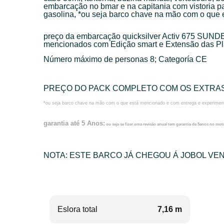
embarcação no bmar e na capitania com vistoria par
gasolina, *ou seja barco chave na mão com o que
preço da embarcação quicksilver Activ 675 SUN
mencionados com Edição smart e Extensão das Pl
Número máximo de personas 8; Categoría CE
PREÇO DO PACK COMPLETO COM OS EXTRAS 
*ou seja barco chave na mão com o que está mencionado e com entrega e experiment
garantia até 5 Anos:
ou seja se fizer uma revisão anual tem garantia de 5anos no mot
NOTA: ESTE BARCO JÁ CHEGOU Á JOBOL VEN
Eslora total
7,16 m