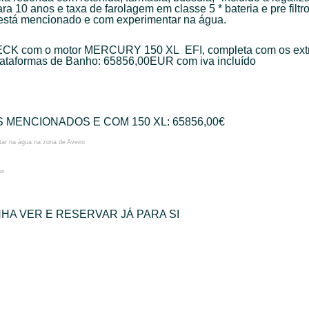
a 10 anos e taxa de farolagem em classe 5 * bateria e pre filtr
 está mencionado e com experimentar na água.
DECK com o motor MERCURY 150 XL EFI, completa com os ext
ataformas de Banho: 65856,00EUR com iva incluído
MENCIONADOS E COM 150 XL: 65856,00€
ar na água na zona de Aveiro
or
HA VER E RESERVAR JÁ PARA SI