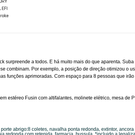
ck surpreende a todos.
E há muito mais do que aparenta.
Suba 
a se combinam.
Por exemplo, a posição de direção otimizou o u
suas funções aprimoradas.
Com espaço para 8 pessoas que irão
m estéreo Fusin com altifalantes, molinete elétrico, mesa de 
porte abrigo:8 coletes, navalha ponta redonda, extintor, ancor
ia redonda com retenida, farmacia, bussula, *incluido a legaliz