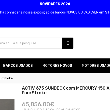
NOVIDADES 2026
ha conhecer a nossa exposição de barcos NOVOS QUICKSILVER em S
BARCOS USADOS
MOTORES NOVOS
MOTORES USAD
urStroke
ACTIV 675 SUNDECK com MERCURY 150 XL
FourStroke
65,856.00€