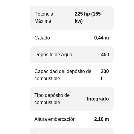
Potencia
225 hp (165
Máxima
kw)
Calado
0,44 m
Depósito de Agua
45 l
Capacidad del depósito de
200
combustible
l
Tipo depósito de
Integrado
combustible
Altura embarcación
2,10 m