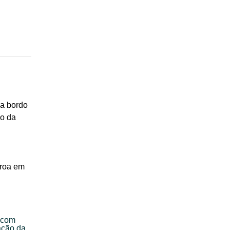
a bordo
so da
Proa em
a com
ação da