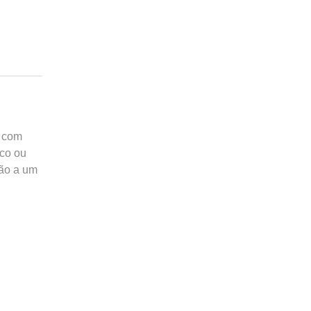
o com
ico ou
rão a um