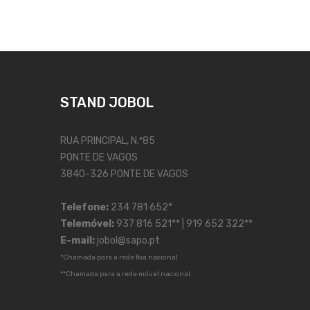
STAND JOBOL
RUA PRINCIPAL, N.º85
PONTE DE VAGOS
3840-326 PONTE DE VAGOS
Telefone:
234 781 652*
Telemóvel:
937 816 521** | 919 652 322**
E-mail:
jobol@sapo.pt
*Chamada para a rede fixa nacional
**Chamada para a rede móvel nacional