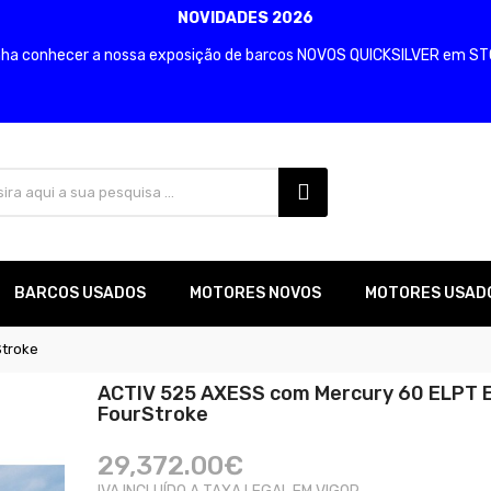
NOVIDADES 2026
ha conhecer a nossa exposição de barcos NOVOS QUICKSILVER em S
BARCOS USADOS
MOTORES NOVOS
MOTORES USAD
Stroke
ACTIV 525 AXESS com Mercury 60 ELPT E
FourStroke
29,372.00€