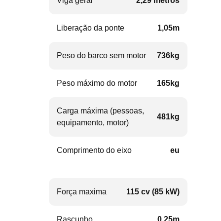
Viga geral
2,29 metros
Liberação da ponte
1,05m
Peso do barco sem motor
736kg
Peso máximo do motor
165kg
Carga máxima (pessoas,
481kg
equipamento, motor)
Comprimento do eixo
eu
Força maxima
115 cv (85 kW)
Rascunho
0,25m