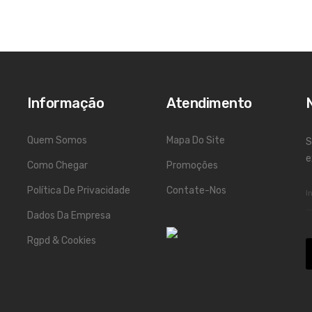
Informação
Atendimento
Quem Somos
Mapa Do Site
S
e
Como Chegar
Promoções
Política De Privacidade
Contate-Nos
Dados Da Empresa
Rgpd & Cookies