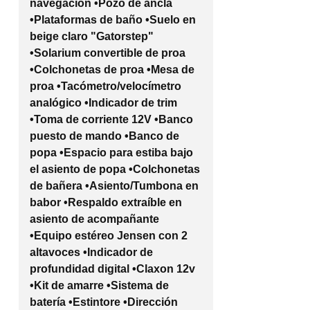
navegación •Pozo de ancla
•Plataformas de baño •Suelo en
beige claro "Gatorstep"
•Solarium convertible de proa
•Colchonetas de proa •Mesa de
proa •Tacómetro/velocímetro
analógico •Indicador de trim
•Toma de corriente 12V •Banco
puesto de mando •Banco de
popa •Espacio para estiba bajo
el asiento de popa •Colchonetas
de bañera •Asiento/Tumbona en
babor •Respaldo extraíble en
asiento de acompañante
•Equipo estéreo Jensen con 2
altavoces •Indicador de
profundidad digital •Claxon 12v
•Kit de amarre •Sistema de
batería •Estintore •Dirección