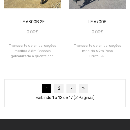
LF 6300B 2E
LF 6700B
0.00€
0.00€
Transporte de embarcações
Transporte de embarcações
medida 6,5m Chassis
medida 6,9m Peso
galvanizado a quente por..
Bruto: &..
1
2
›
»
Exibindo 1 a 12 de 17 (2 Páginas)