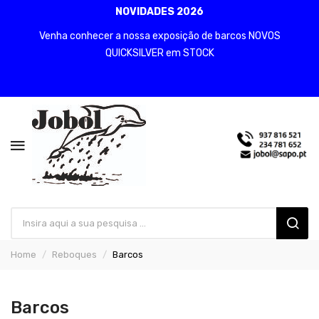
NOVIDADES 2026
Venha conhecer a nossa exposição de barcos NOVOS
QUICKSILVER em STOCK
Home
Reboques
Barcos
Barcos