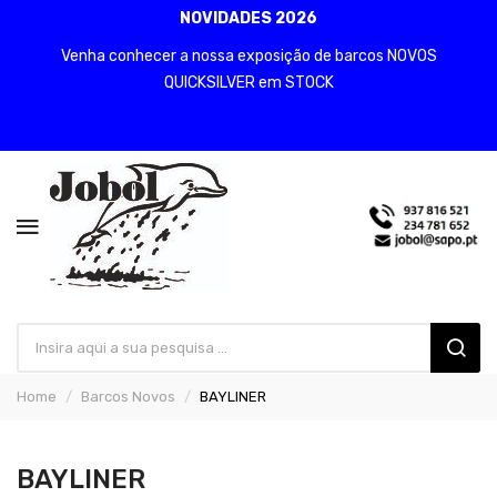
NOVIDADES 2026
Venha conhecer a nossa exposição de barcos NOVOS
QUICKSILVER em STOCK
Home
Barcos Novos
BAYLINER
BAYLINER